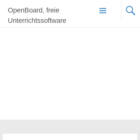
Zum
OpenBoard, freie
Inhalt
springen
Unterrichtssoftware