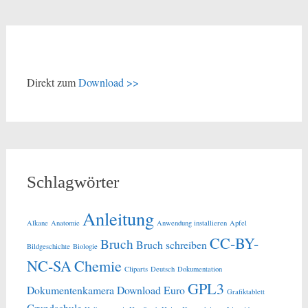
Direkt zum
Download >>
Schlagwörter
Anleitung
Alkane
Anatomie
Anwendung installieren
Apfel
CC-BY-
Bruch
Bruch schreiben
Bildgeschichte
Biologie
NC-SA
Chemie
Cliparts
Deutsch
Dokumentation
GPL3
Dokumentenkamera
Download
Euro
Grafiktablett
Grundschule