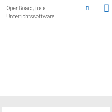
Zum
OpenBoard, freie
Inhalt
springen
Unterrichtssoftware