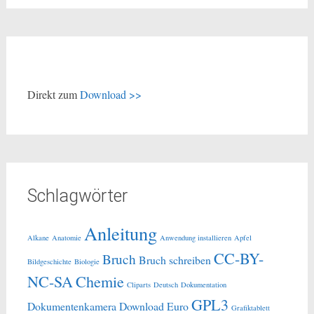
Direkt zum
Download >>
Schlagwörter
Anleitung
Alkane
Anatomie
Anwendung installieren
Apfel
CC-BY-
Bruch
Bruch schreiben
Bildgeschichte
Biologie
NC-SA
Chemie
Cliparts
Deutsch
Dokumentation
GPL3
Dokumentenkamera
Download
Euro
Grafiktablett