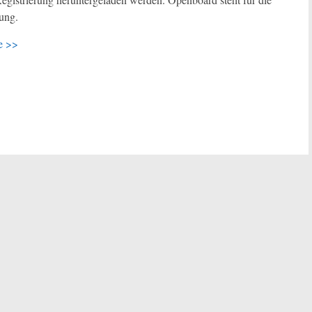
ung.
te >>