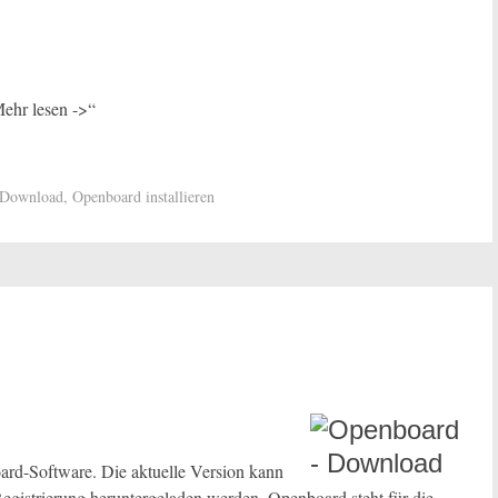
ehr lesen ->“
Download
,
Openboard installieren
board-Software. Die aktuelle Version kann
Registrierung heruntergeladen werden. Openboard steht für die