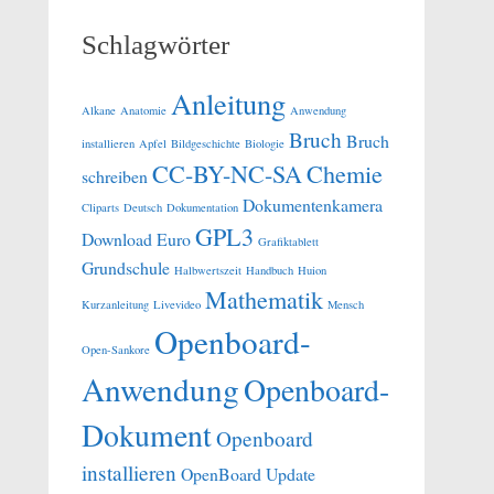
Schlagwörter
Anleitung
Alkane
Anatomie
Anwendung
Bruch
Bruch
installieren
Apfel
Bildgeschichte
Biologie
CC-BY-NC-SA
Chemie
schreiben
Dokumentenkamera
Cliparts
Deutsch
Dokumentation
GPL3
Download
Euro
Grafiktablett
Grundschule
Halbwertszeit
Handbuch
Huion
Mathematik
Kurzanleitung
Livevideo
Mensch
Openboard-
Open-Sankore
Anwendung
Openboard-
Dokument
Openboard
installieren
OpenBoard Update