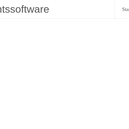
htssoftware
Sta