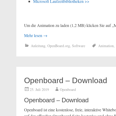
Microsoft Laufzeitbibliotheken >>
Um die Animation zu laden (1,2 MB) klicken Sie auf „M
Mehr lesen
→
Anleitung
,
OpenBoard.org
,
Software
Animation
,
Openboard – Download
25. Juli 2019
Openboard
Openboard – Download
Openboard ist eine kostenlose, freie, interaktive White
auf der offizellen Openboard-Seite kostenlos und ohne 