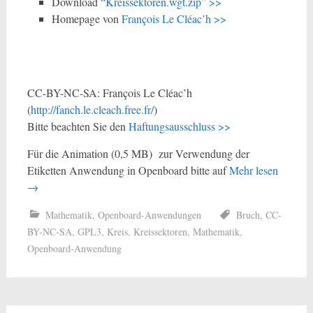
Download
“Kreissektoren.wgt.zip” >>
Homepage von
François Le Cléac’h >>
CC-BY-NC-SA: François Le Cléac’h
(
http://fanch.le.cleach.free.fr/
)
Bitte beachten Sie den
Haftungsausschluss >>
Für die Animation (0,5 MB) zur Verwendung der
Etiketten Anwendung in Openboard bitte auf
Mehr lesen
→
Mathematik
,
Openboard-Anwendungen
Bruch
,
CC-
BY-NC-SA
,
GPL3
,
Kreis
,
Kreissektoren
,
Mathematik
,
Openboard-Anwendung