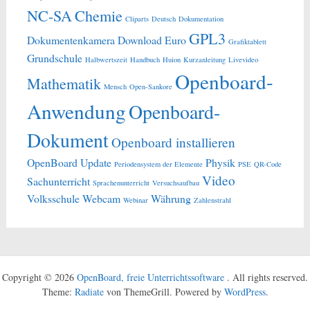
NC-SA
Chemie
Cliparts
Deutsch
Dokumentation
GPL3
Dokumentenkamera
Download
Euro
Grafiktablett
Grundschule
Halbwertszeit
Handbuch
Huion
Kurzanleitung
Livevideo
Openboard-
Mathematik
Mensch
Open-Sankore
Anwendung
Openboard-
Dokument
Openboard installieren
OpenBoard Update
Physik
Periodensystem der Elemente
PSE
QR-Code
Video
Sachunterricht
Sprachenunterricht
Versuchsaufbau
Volksschule
Webcam
Währung
Webinar
Zahlenstrahl
Copyright © 2026
OpenBoard, freie Unterrichtssoftware
. All rights reserved.
Theme:
Radiate
von ThemeGrill. Powered by
WordPress
.