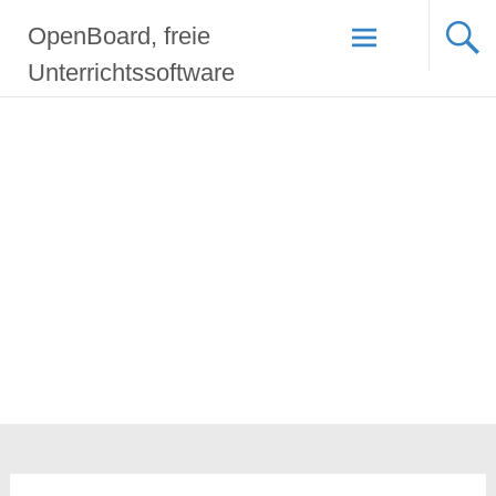
Zum
OpenBoard, freie
Inhalt
springen
Unterrichtssoftware