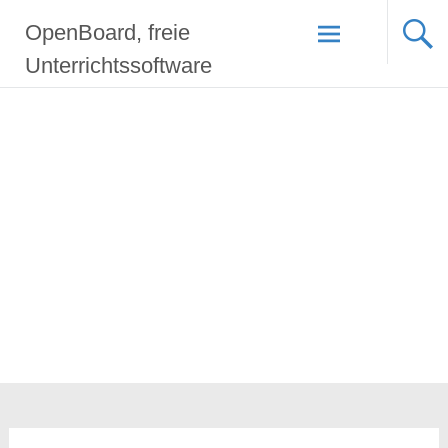
Zum
OpenBoard, freie
Inhalt
springen
Unterrichtssoftware