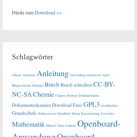
Direkt zum
Download >>
Schlagwörter
Anleitung
Alkane
Anatomie
Anwendung installieren
Apfel
CC-BY-
Bruch
Bruch schreiben
Bildgeschichte
Biologie
NC-SA
Chemie
Cliparts
Deutsch
Dokumentation
GPL3
Dokumentenkamera
Download
Euro
Grafiktablett
Grundschule
Halbwertszeit
Handbuch
Huion
Kurzanleitung
Livevideo
Openboard-
Mathematik
Mensch
Open-Sankore
Anwendung
Openboard-